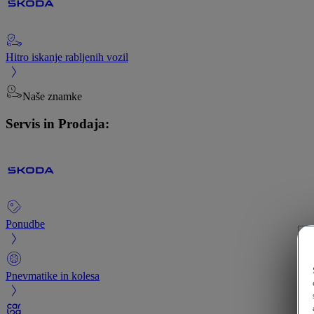
Hitro iskanje rabljenih vozil
Naše znamke
Servis in Prodaja:
Ponudbe
Pnevmatike in kolesa