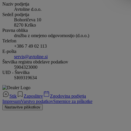
Naziv podjetja
Avtoline d.o.o.
Sedež podjetja
Bohoričeva 10
8270
Krško
Pravna oblika
družba z omejeno odgovornostjo (d.o.o.)
Telefon
+386 7 49 02 113
E-pošta
servis@avtoline.si
Številka registra obdelave podatkov
5904323000
UID - Številka
SI69319634
Stik
Zaposlitev
Zgodovina podjetja
Impresum
Varstvo podatkov
Smernice za piškotke
Nastavitve piškotkov