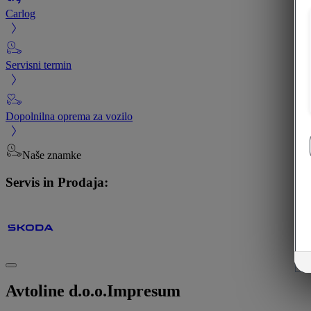
Carlog
Servisni termin
Dopolnilna oprema za vozilo
Naše znamke
Servis in Prodaja:
Avtoline d.o.o.
Impresum